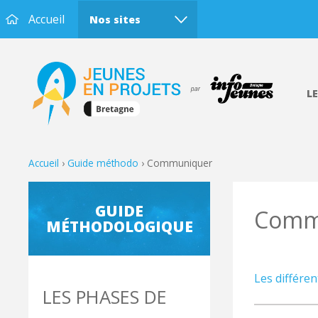
Accueil
Nos sites
L
Accueil
›
Guide méthodo
›
Communiquer
GUIDE
Comm
MÉTHODOLOGIQUE
Les différe
LES PHASES DE