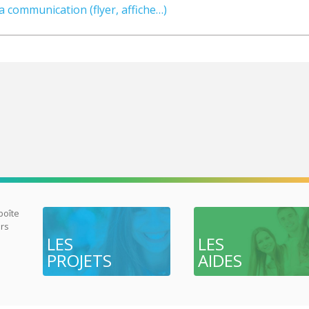
 communication (flyer, affiche…)
 boîte
urs
LES
LES
PROJETS
AIDES