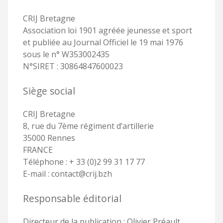
CRIJ Bretagne
Association loi 1901 agréée jeunesse et sport
et publiée au Journal Officiel le 19 mai 1976
sous le n° W353002435
N°SIRET : 30864847600023
Siège social
CRIJ Bretagne
8, rue du 7ème régiment d’artillerie
35000 Rennes
FRANCE
Téléphone : + 33 (0)2 99 31 17 77
E-mail : contact@crij.bzh
Responsable éditorial
Directeur de la publication : Olivier Préault