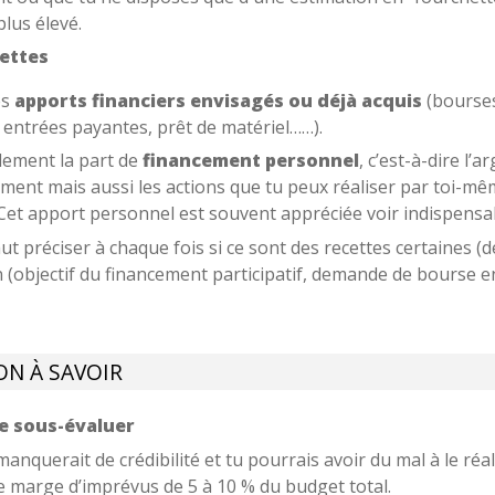
lus élevé.
cettes
es
apports financiers envisagés ou déjà acquis
(bourses
 entrées payantes, prêt de matériel……).
lement la part de
financement personnel
, c’est-à-dire l’
ment mais aussi les actions que tu peux réaliser par toi-mê
Cet apport personnel est souvent appréciée voir indispensa
faut préciser à chaque fois si ce sont des recettes certaines (
n (objectif du financement participatif, demande de bourse e
ON À SAVOIR
le sous-évaluer
anquerait de crédibilité et tu pourrais avoir du mal à le réa
e marge d’imprévus de 5 à 10 % du budget total.