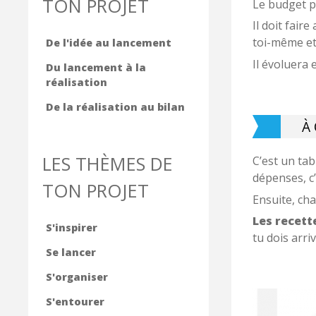
TON PROJET
Le budget p
Il doit fair
toi-même et
De l'idée au lancement
Il évoluera 
Du lancement à la
réalisation
De la réalisation au bilan
À
LES THÈMES DE
C’est un ta
dépenses, c’
TON PROJET
Ensuite, ch
Les recett
S'inspirer
tu dois arr
Se lancer
S'organiser
S'entourer