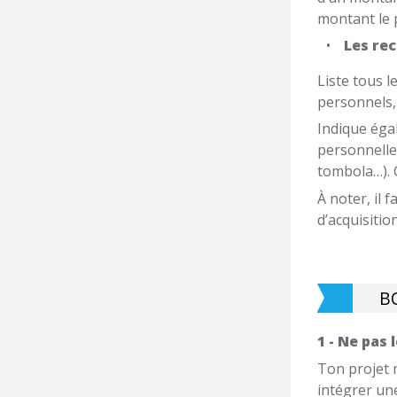
montant le p
Les re
Liste tous l
personnels,
Indique éga
personnelle
tombola…). 
À noter, il 
d’acquisitio
B
1 - Ne pas 
Ton projet m
intégrer un