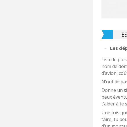
E
Les dé
Liste le pl
nom de doma
d’avion, coû
N’oublie pa
Donne un
t
peux éventue
t’aider à te
Une fois que
faire, tu pe
d’un montan