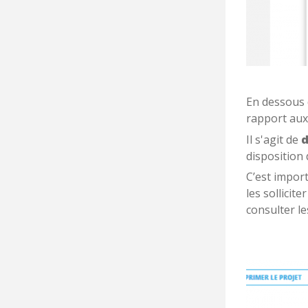
En dessous d
rapport aux 
Il s'agit de
d
disposition d
C’est impor
les sollicit
consulter le