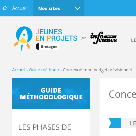
Accueil
Nos sites
L
Accueil
›
Guide méthodo
›
Concevoir mon budget prévisionnel
GUIDE
Conce
MÉTHODOLOGIQUE
L
LES PHASES DE