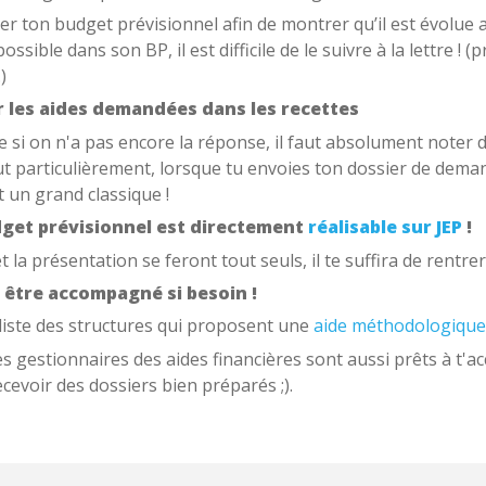
r ton budget prévisionnel afin de montrer qu’il est évolue a
possible dans son BP, il est difficile de le suivre à la lettre
)
er les aides demandées dans les recettes
e si on n'a pas encore la réponse, il faut absolument noter
ut particulièrement, lorsque tu envoies ton dossier de deman
t un grand classique !
dget prévisionnel est directement
réalisable sur JEP
!
et la présentation se feront tout seuls, il te suffira de rentre
x être accompagné si besoin !
 liste des structures qui proposent une
aide méthodologique
es gestionnaires des aides financières sont aussi prêts à t'
cevoir des dossiers bien préparés ;).