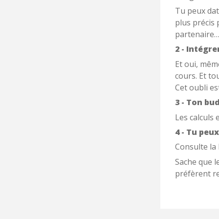
Tu peux date
plus précis 
partenaire…
2 - Intégr
Et oui, mêm
cours. Et to
Cet oubli es
3 - Ton bu
Les calculs 
4 - Tu peu
Consulte la
Sache que l
préfèrent re