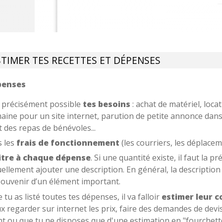
STIMER TES RECETTES ET DÉPENSES
penses
us précisément possible
tes besoins
: achat de matériel, loca
ine pour un site internet, parution de petite annonce dans u
t des repas de bénévoles...
s les
frais de fonctionnement
(les courriers, les déplace
itre à chaque dépense
. Si une quantité existe, il faut la p
llement ajouter une description. En général, la description 
 souvenir d’un élément important.
 tu as listé toutes tes dépenses, il va falloir
estimer leur c
ux regarder sur internet les prix, faire des demandes de devis
t ou que tu ne disposes que d'une estimation en "fourchette"