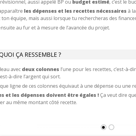
révisionnel, aussi appelé BP ou
budget estimé
, c’est le bu
e apparaître
les dépenses et les recettes
nécessaires
à l
 ton équipe, mais aussi lorsque tu rechercheras des finance
ensuite au fur et à mesure de l’avancée du projet.
 QUOI ÇA RESSEMBLE ?
bleau avec
deux colonnes
l’une pour les recettes, c’est-à-di
est-à-dire l’argent qui sort.
aque ligne de ces colonnes équivaut à une dépense ou une re
es et les dépenses doivent être égales !
Ça veut dire que
iver au même montant côté recette.