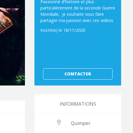
Passionné d'histoire et plus
particulièrement de la seconde Guerre
Mondiale, je souhaite vous faire
partager ma passion avec ces vidéos.
Inscrit(e) le 18/11/2020
CONTACTER
INFORMATIONS
Quimper