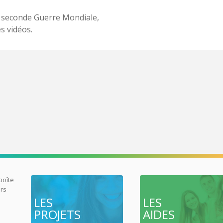
la seconde Guerre Mondiale,
s vidéos.
 boîte
urs
LES
LES
PROJETS
AIDES