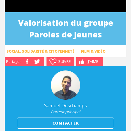
Valorisation du groupe
Paroles de Jeunes
SOCIAL, SOLIDARITÉ & CITOYENNETÉ
FILM & VIDÉO
Partager
SUIVRE
J'AIME
Samuel Deschamps
Porteur principal
CONTACTER