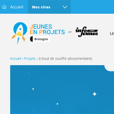
Accueil
Nos sites
L
Accueil
›
Projets
›
à bout de souffle (documentaire)