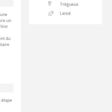
Trégueux
Lancé
 une
ivre un
finir
ent du
taire
e étape