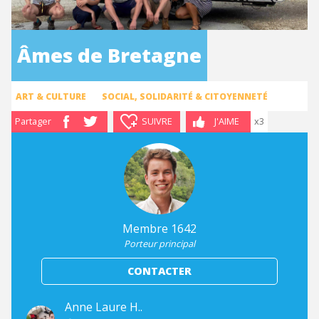
Âmes de Bretagne
ART & CULTURE
SOCIAL, SOLIDARITÉ & CITOYENNETÉ
Partager
SUIVRE
J'AIME
x3
Membre 1642
Porteur principal
CONTACTER
Anne Laure H..