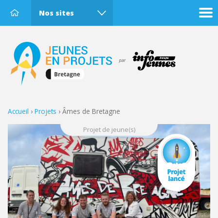
Nos sites
Accueil
›
Projets
›
Âmes de Bretagne
Projet de jeune(s)