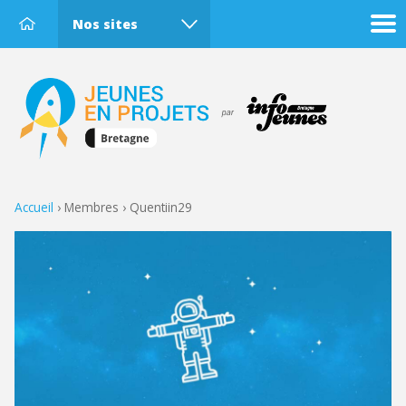
Nos sites
Accueil
›
Membres
›
Quentiin29