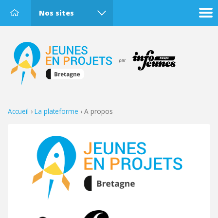
Nos sites
Accueil
›
La plateforme
›
A propos
Tiphaine Fromaget
Suivi technique
Romane Dufouil
Animation de la plateforme