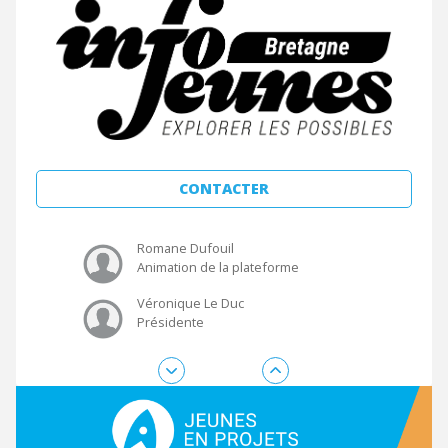
Véronique Le Duc
Présidente
Olivier Préault
Directeur
Christelle Glo
Soutien à l'animation
CONTACTER
Tiphaine Fromaget
Suivi technique
Romane Dufouil
Animation de la plateforme
Véronique Le Duc
Présidente
Olivier Préault
Directeur
Christelle Glo
Soutien à l'animation