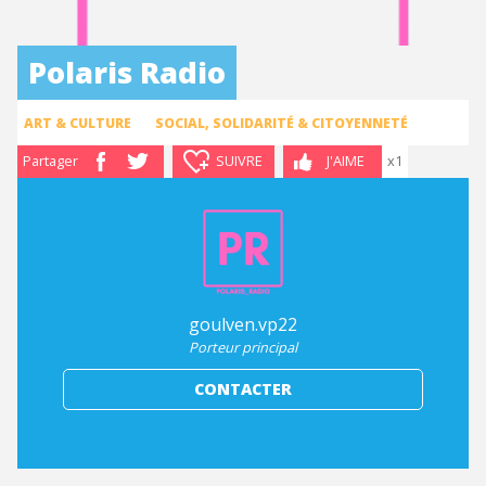
Polaris Radio
ART & CULTURE
SOCIAL, SOLIDARITÉ & CITOYENNETÉ
Partager
SUIVRE
J'AIME
x1
goulven.vp22
Porteur principal
CONTACTER