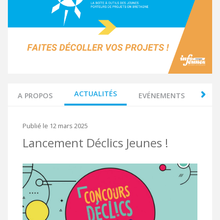
Véronique Le Duc
Présidente
Olivier Préault
Directeur
Christelle Glo
Soutien à l'animation
Tiphaine Fromaget
ACTUALITÉS
A PROPOS
EVÉNEMENTS
RÉS
Suivi technique
Romane Dufouil
Publié le 12 mars 2025
Animation de la plateforme
Lancement Déclics Jeunes !