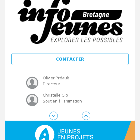
Tiphaine Fromaget
Suivi technique
Romane Dufouil
Animation de la plateforme
CONTACTER
Véronique Le Duc
Présidente
Olivier Préault
Directeur
Christelle Glo
Soutien à l'animation
Tiphaine Fromaget
Suivi technique
Romane Dufouil
Animation de la plateforme