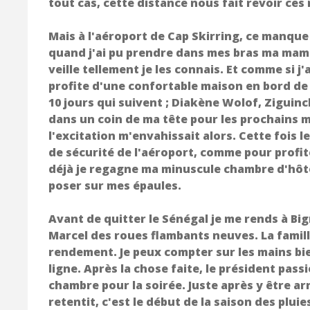
tout cas, cette distance nous fait revoir ces
Mais à l'aéroport de Cap Skirring, ce manque
quand j'ai pu prendre dans mes bras ma mama
veille tellement je les connais. Et comme si j
profite d'une confortable maison en bord de
10 jours qui suivent ; Diakène Wolof, Ziguin
dans un coin de ma tête pour les prochains m
l'excitation m'envahissait alors. Cette fois l
de sécurité de l'aéroport, comme pour profite
déjà je regagne ma minuscule chambre d'hôtel 
poser sur mes épaules.
Avant de quitter le Sénégal je me rends à Bi
Marcel des roues flambants neuves. La famill
rendement. Je peux compter sur les mains bie
ligne. Après la chose faite, le président pa
chambre pour la soirée. Juste après y être ar
retentit, c'est le début de la saison des plu