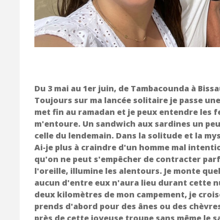
Du 3 mai au 1er juin, de Tambacounda à Biss
Toujours sur ma lancée solitaire je passe une 
met fin au ramadan et je peux entendre les fes
m'entoure. Un sandwich aux sardines un peu s
celle du lendemain. Dans la solitude et la m
Ai-je plus à craindre d'un homme mal intenti
qu'on ne peut s'empêcher de contracter parfo
l'oreille, illumine les alentours. Je monte q
aucun d'entre eux n'aura lieu durant cette n
deux kilomètres de mon campement, je croise 
prends d'abord pour des ânes ou des chèvres 
près de cette joyeuse troupe sans même le s