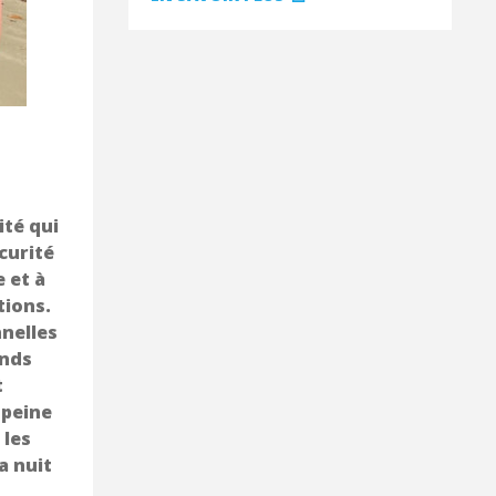
ité qui
curité
 et à
tions.
nnelles
ends
t
 peine
 les
a nuit