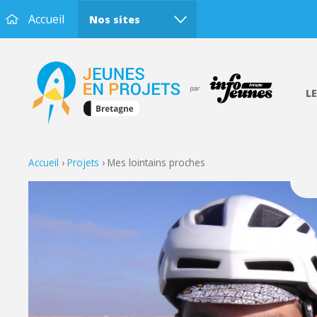
Accueil
Nos sites
L
Accueil
›
Projets
›
Mes lointains proches