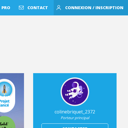
 PRO
CONTACT
CONNEXION / INSCRIPTION
colinebriquet_2372
Porteur principal