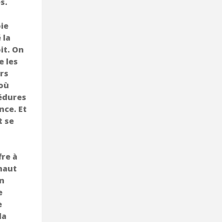
s.
ie
 la
it. On
e les
rs
 où
cédures
nce. Et
t se
fre à
haut
en
e
e
la