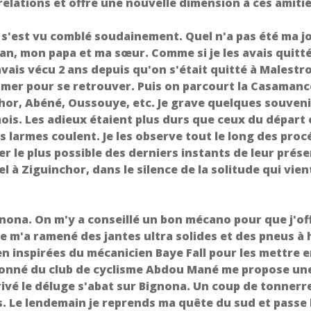
 relations et offre une nouvelle dimension à ces amitié
 s'est vu comblé soudainement. Quel n'a pas été ma jo
n, mon papa et ma sœur. Comme si je les avais quitté
'avais vécu 2 ans depuis qu'on s'était quitté à Malestro
 mer pour se retrouver. Puis on parcourt la Casamanc
chor, Abéné, Oussouye, etc. Je grave quelques souveni
ois. Les adieux étaient plus durs que ceux du départ
es larmes coulent. Je les observe tout le long des pro
r le plus possible des derniers instants de leur prése
à Ziguinchor, dans le silence de la solitude qui vien
gnona. On m'y a conseillé un bon mécano pour que j'of
e m'a ramené des jantes ultra solides et des pneus à 
n inspirées du mécanicien Baye Fall pour les mettre 
ssionné du club de cyclisme Abdou Mané me propose un
rivé le déluge s'abat sur Bignona. Un coup de tonnerr
ies. Le lendemain je reprends ma quête du sud et passe 