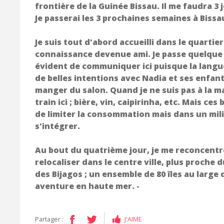
frontière de la Guinée Bissau. Il me faudra 3 
Je passerai les 3 prochaines semaines à Bissa
Je suis tout d'abord accueilli dans le quarti
connaissance devenue ami. Je passe quelque 
évident de communiquer ici puisque la langue
de belles intentions avec Nadia et ses enfant
manger du salon. Quand je ne suis pas à la ma
train ici ; bière, vin, caipirinha, etc. Mais 
de limiter la consommation mais dans un milie
s'intégrer.
Au bout du quatrième jour, je me reconcentre
relocaliser dans le centre ville, plus proche d
des Bijagos ; un ensemble de 80 îles au large
aventure en haute mer. -
Partager :
J'AIME