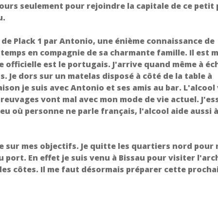
jours seulement pour rejoindre la capitale de ce petit 
u.
er de Plack 1 par Antonio, une énième connaissance de
temps en compagnie de sa charmante famille. Il est 
 officielle est le portugais. J'arrive quand même à é
s. Je dors sur un matelas disposé à côté de la table à
ison je suis avec Antonio et ses amis au bar. L'alcool
ces breuvages vont mal avec mon mode de vie actuel. J'e
u où personne ne parle français, l'alcool aide aussi 
 sur mes objectifs. Je quitte les quartiers nord pour
u port. En effet je suis venu à Bissau pour visiter l'arc
 des côtes. Il me faut désormais préparer cette procha