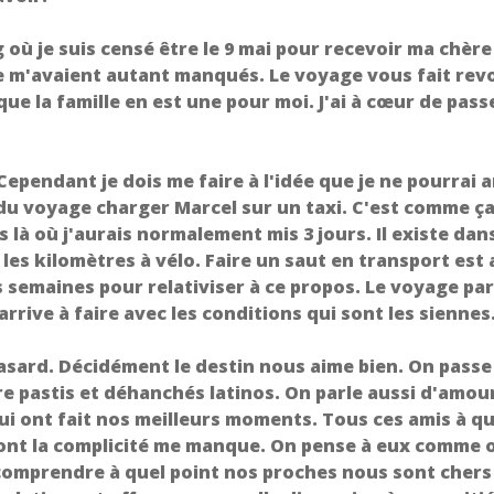
 où je suis censé être le 9 mai pour recevoir ma chère
 ne m'avaient autant manqués. Le voyage vous fait rev
que la famille en est une pour moi. J'ai à cœur de pass
Cependant je dois me faire à l'idée que je ne pourrai a
s du voyage charger Marcel sur un taxi. C'est comme ç
 là où j'aurais normalement mis 3 jours. Il existe dan
 les kilomètres à vélo. Faire un saut en transport est 
s semaines pour relativiser à ce propos. Le voyage par
arrive à faire avec les conditions qui sont les siennes
hasard. Décidément le destin nous aime bien. On passe
re pastis et déhanchés latinos. On parle aussi d'amou
i ont fait nos meilleurs moments. Tous ces amis à qui
ont la complicité me manque. On pense à eux comme 
ur comprendre à quel point nos proches nous sont chers