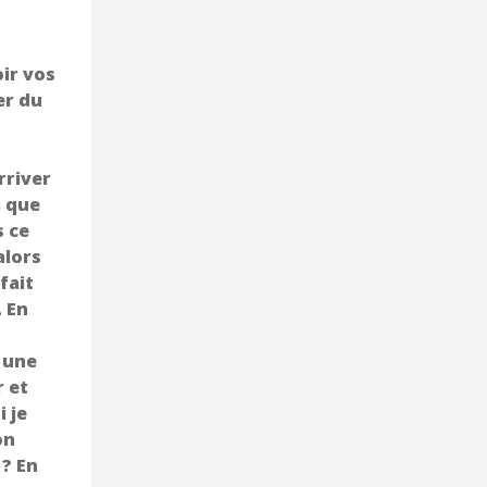
oir vos
er du
rriver
a que
s ce
alors
fait
. En
 une
r et
 je
on
 ? En