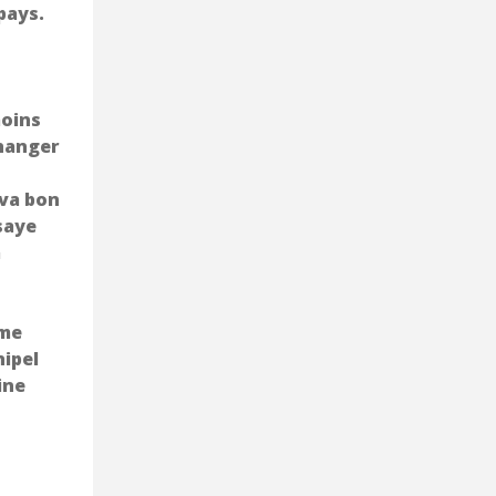
pays.
moins
changer
 va bon
ssaye
à
 me
hipel
ine