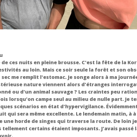
au
de ces nuits en pleine brousse. C'est la fête de la Kor
tivités au loin. Mais ce soir seule la forêt et son obs
ec me remplit l'estomac. Je songe alors à ma journée
ystérieuse nature viennent alors d'étranges interroga
onné ou d'un animal sauvage ? Les craintes peu ratio
is lorsqu'on campe seul au milieu de nulle part. Je t
uelques scénarios en état d'hypervigilance. Évidemmen
uit qui sera même excellente. Le lendemain matin, à à
une horde de singes qui traverse la route. De loin je
tellement certains étaient imposants. J'avais passé l
avoir.